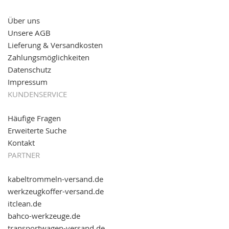
versand.de
!
Über uns
11.08.2016: Gerade entsteht unser "neuer"
Unsere AGB
Partnershop
www.transportwagen-versand.de
, der
Online-Shop für einfaches Transportieren. Einfach
Lieferung & Versandkosten
reinschauen...
Zahlungsmöglichkeiten
Datenschutz
Impressum
KUNDENSERVICE
Häufige Fragen
Erweiterte Suche
Kontakt
PARTNER
kabeltrommeln-versand.de
werkzeugkoffer-versand.de
itclean.de
bahco-werkzeuge.de
transportwagen-versand.de