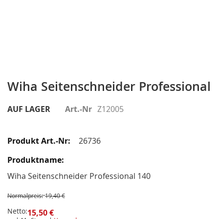
Zum
Anfang
Wiha Seitenschneider Professional
der
Bildergalerie
AUF LAGER
Art.-Nr
Z12005
springen
Gruppiert
Produkte
26736
-
Artikel
Wiha Seitenschneider Professional 140
Normalpreis:
19,40 €
Netto:
15,50 €