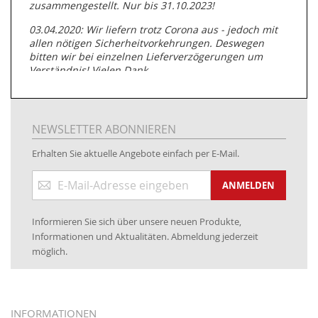
zusammengestellt. Nur bis 31.10.2023!
03.04.2020: Wir liefern trotz Corona aus - jedoch mit
allen nötigen Sicherheitvorkehrungen. Deswegen
bitten wir bei einzelnen Lieferverzögerungen um
Verständnis! Vielen Dank.
05.07.2019: Neuester Zugang zu unserer
Produktpalette:
Produkte der Albert Roller GmbH zur
Rohrbearbeitung
NEWSLETTER ABONNIEREN
01.06.2019: Individuell
bedruckte Kabeltrommeln
auf
Erhalten Sie aktuelle Angebote einfach per E-Mail.
www.kabeltrommeln-versand.de/Kabelbedruckung
Anmeldung
04.11.2018: Überarbeitung der Corporate Identity (CI)
ANMELDEN
zum
Newsletter:
25.01.2017:
JETZT NEU
- Zahlung per paydirekt
Informieren Sie sich über unsere neuen Produkte,
16.01.2017:
JETZT NEU
- Visa & MasterCard (inkl.
Informationen und Aktualitäten. Abmeldung jederzeit
Maestro)
möglich.
12.01.2017:
JETZT NEU
- giropay, SOFORT-Überweisung
sowie eps (PAYONE)
05.09.2016: NEUE Topseller bei
www.kabeltrommeln-
INFORMATIONEN