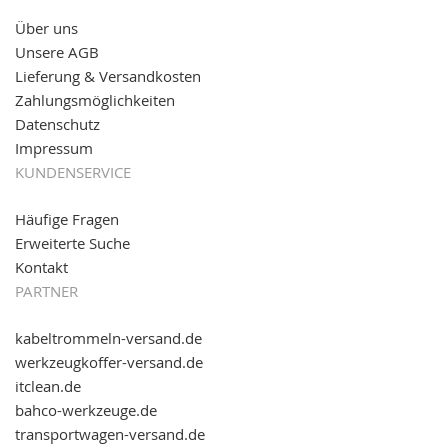
Über uns
11.08.2016: Gerade entsteht unser "neuer"
Unsere AGB
Partnershop
www.transportwagen-versand.de
, der
Online-Shop für einfaches Transportieren. Einfach
Lieferung & Versandkosten
reinschauen...
Zahlungsmöglichkeiten
Datenschutz
Impressum
KUNDENSERVICE
Häufige Fragen
Erweiterte Suche
Kontakt
PARTNER
kabeltrommeln-versand.de
werkzeugkoffer-versand.de
itclean.de
bahco-werkzeuge.de
transportwagen-versand.de