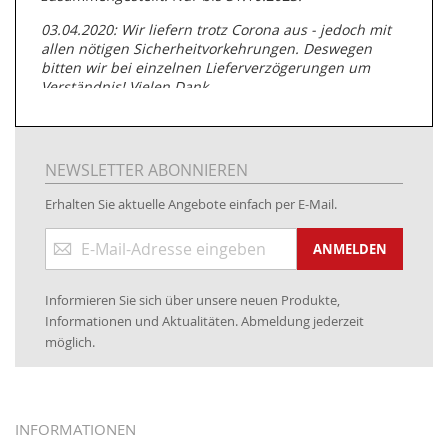
03.04.2020: Wir liefern trotz Corona aus - jedoch mit
allen nötigen Sicherheitvorkehrungen. Deswegen
bitten wir bei einzelnen Lieferverzögerungen um
Verständnis! Vielen Dank.
05.07.2019: Neuester Zugang zu unserer
Produktpalette:
Produkte der Albert Roller GmbH zur
Rohrbearbeitung
NEWSLETTER ABONNIEREN
01.06.2019: Individuell
bedruckte Kabeltrommeln
auf
Erhalten Sie aktuelle Angebote einfach per E-Mail.
www.kabeltrommeln-versand.de/Kabelbedruckung
Anmeldung
04.11.2018: Überarbeitung der Corporate Identity (CI)
ANMELDEN
zum
Newsletter:
25.01.2017:
JETZT NEU
- Zahlung per paydirekt
Informieren Sie sich über unsere neuen Produkte,
16.01.2017:
JETZT NEU
- Visa & MasterCard (inkl.
Informationen und Aktualitäten. Abmeldung jederzeit
Maestro)
möglich.
12.01.2017:
JETZT NEU
- giropay, SOFORT-Überweisung
sowie eps (PAYONE)
05.09.2016: NEUE Topseller bei
www.kabeltrommeln-
INFORMATIONEN
versand.de
!