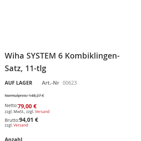
Zum
Anfang
Wiha SYSTEM 6 Kombiklingen-
der
Satz, 11-tlg
Bildergalerie
springen
AUF LAGER
Art.-Nr
00623
Normalpreis:
148,27 €
Netto:
79,00 €
zzgl. MwSt., zzgl.
Versand
94,01 €
Brutto:
zzgl.
Versand
Anzahl