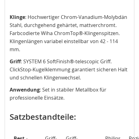
Klinge
: Hochwertiger Chrom-Vanadium-Molybdän
Stahl, durchgehend gehärtet, mattverchromt.
Farbcodierte Wiha ChromTop®-Klingenspitzen.
Klingenlängen variabel einstellbar von 42 - 114
mm.
Griff
: SYSTEM 6 SoftFinish®-telescopic Griff.
ClickStop-Kugelklemmung garantiert sicheren Halt
und schnellen Klingenwechsel.
Anwendung
: Set in stabiler Metallbox für
professionelle Einsätze.
Satzbestandteile:
Best.-
Griff-
Griff-
Philips
Pozi