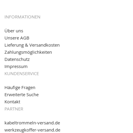
sowie eps (PAYONE)
05.09.2016: NEUE Topseller bei
www.kabeltrommeln-
INFORMATIONEN
versand.de
!
Über uns
11.08.2016: Gerade entsteht unser "neuer"
Unsere AGB
Partnershop
www.transportwagen-versand.de
, der
Online-Shop für einfaches Transportieren. Einfach
Lieferung & Versandkosten
reinschauen...
Zahlungsmöglichkeiten
Datenschutz
Impressum
KUNDENSERVICE
Häufige Fragen
Erweiterte Suche
Kontakt
PARTNER
kabeltrommeln-versand.de
werkzeugkoffer-versand.de