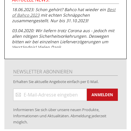
18.06.2023: Schon gehört? Bahco hat wieder ein
Best
of Bahco 2023
mit echten Schnäppchen
zusammengestellt. Nur bis 31.10.2023!
03.04.2020: Wir liefern trotz Corona aus - jedoch mit
allen nötigen Sicherheitvorkehrungen. Deswegen
bitten wir bei einzelnen Lieferverzögerungen um
Verständnis! Vielen Dank.
05.07.2019: Neuester Zugang zu unserer
Produktpalette:
Produkte der Albert Roller GmbH zur
Rohrbearbeitung
NEWSLETTER ABONNIEREN
01.06.2019: Individuell
bedruckte Kabeltrommeln
auf
Erhalten Sie aktuelle Angebote einfach per E-Mail.
www.kabeltrommeln-versand.de/Kabelbedruckung
Anmeldung
04.11.2018: Überarbeitung der Corporate Identity (CI)
ANMELDEN
zum
Newsletter:
25.01.2017:
JETZT NEU
- Zahlung per paydirekt
Informieren Sie sich über unsere neuen Produkte,
16.01.2017:
JETZT NEU
- Visa & MasterCard (inkl.
Informationen und Aktualitäten. Abmeldung jederzeit
Maestro)
möglich.
12.01.2017:
JETZT NEU
- giropay, SOFORT-Überweisung