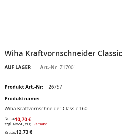
Zum
Anfang
Wiha Kraftvornschneider Classic
der
Bildergalerie
AUF LAGER
Art.-Nr
Z17001
springen
Gruppiert
Produkte
26757
-
Artikel
Wiha Kraftvornschneider Classic 160
Netto:
10,70 €
zzgl. MwSt., zzgl.
Versand
12,73 €
Brutto: