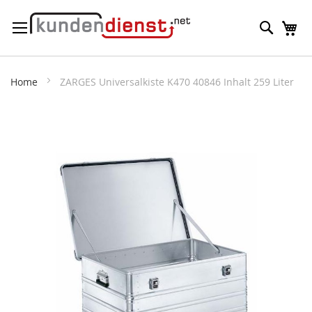
Direkt
Suche
M
zum
Inhalt
Home
ZARGES Universalkiste K470 40846 Inhalt 259 Liter
Zum
Ende
der
Bildergalerie
springen