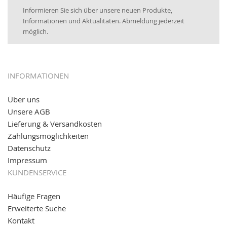
25.01.2017:
JETZT NEU
- Zahlung per paydirekt
Informieren Sie sich über unsere neuen Produkte,
16.01.2017:
JETZT NEU
- Visa & MasterCard (inkl.
Informationen und Aktualitäten. Abmeldung jederzeit
Maestro)
möglich.
12.01.2017:
JETZT NEU
- giropay, SOFORT-Überweisung
sowie eps (PAYONE)
05.09.2016: NEUE Topseller bei
www.kabeltrommeln-
INFORMATIONEN
versand.de
!
Über uns
11.08.2016: Gerade entsteht unser "neuer"
Unsere AGB
Partnershop
www.transportwagen-versand.de
, der
Online-Shop für einfaches Transportieren. Einfach
Lieferung & Versandkosten
reinschauen...
Zahlungsmöglichkeiten
Datenschutz
Impressum
KUNDENSERVICE
Häufige Fragen
Erweiterte Suche
Kontakt