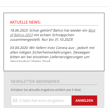
AKTUELLE NEWS:
18.06.2023: Schon gehört? Bahco hat wieder ein
Best
of Bahco 2023
mit echten Schnäppchen
zusammengestellt. Nur bis 31.10.2023!
03.04.2020: Wir liefern trotz Corona aus - jedoch mit
allen nötigen Sicherheitvorkehrungen. Deswegen
bitten wir bei einzelnen Lieferverzögerungen um
Verständnis! Vielen Dank.
05.07.2019: Neuester Zugang zu unserer
Produktpalette:
Produkte der Albert Roller GmbH zur
Rohrbearbeitung
NEWSLETTER ABONNIEREN
01.06.2019: Individuell
bedruckte Kabeltrommeln
auf
Erhalten Sie aktuelle Angebote einfach per E-Mail.
www.kabeltrommeln-versand.de/Kabelbedruckung
Anmeldung
04.11.2018: Überarbeitung der Corporate Identity (CI)
ANMELDEN
zum
Newsletter: