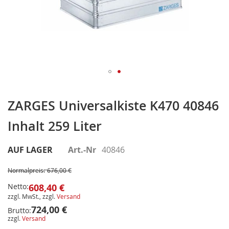
Zum
Anfang
ZARGES Universalkiste K470 40846
der
Inhalt 259 Liter
Bildergalerie
springen
AUF LAGER
Art.-Nr
40846
Normalpreis:
676,00 €
Netto:
608,40 €
zzgl. MwSt., zzgl.
Versand
724,00 €
Brutto:
zzgl.
Versand