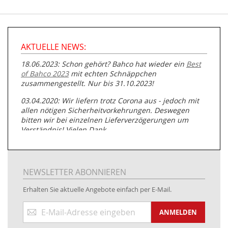
AKTUELLE NEWS:
18.06.2023: Schon gehört? Bahco hat wieder ein
Best
of Bahco 2023
mit echten Schnäppchen
zusammengestellt. Nur bis 31.10.2023!
03.04.2020: Wir liefern trotz Corona aus - jedoch mit
allen nötigen Sicherheitvorkehrungen. Deswegen
bitten wir bei einzelnen Lieferverzögerungen um
Verständnis! Vielen Dank.
05.07.2019: Neuester Zugang zu unserer
Produktpalette:
Produkte der Albert Roller GmbH zur
Rohrbearbeitung
NEWSLETTER ABONNIEREN
01.06.2019: Individuell
bedruckte Kabeltrommeln
auf
Erhalten Sie aktuelle Angebote einfach per E-Mail.
www.kabeltrommeln-versand.de/Kabelbedruckung
Anmeldung
04.11.2018: Überarbeitung der Corporate Identity (CI)
ANMELDEN
zum
Newsletter: