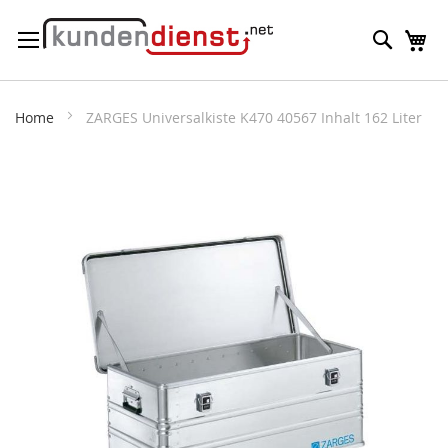
Direkt
Suche
M
zum
Inhalt
Home
ZARGES Universalkiste K470 40567 Inhalt 162 Liter
Zum
Ende
der
Bildergalerie
springen