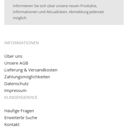
25.01.2017:
JETZT NEU
- Zahlung per paydirekt
Informieren Sie sich über unsere neuen Produkte,
16.01.2017:
JETZT NEU
- Visa & MasterCard (inkl.
Informationen und Aktualitäten. Abmeldung jederzeit
Maestro)
möglich.
12.01.2017:
JETZT NEU
- giropay, SOFORT-Überweisung
sowie eps (PAYONE)
05.09.2016: NEUE Topseller bei
www.kabeltrommeln-
INFORMATIONEN
versand.de
!
Über uns
11.08.2016: Gerade entsteht unser "neuer"
Unsere AGB
Partnershop
www.transportwagen-versand.de
, der
Online-Shop für einfaches Transportieren. Einfach
Lieferung & Versandkosten
reinschauen...
Zahlungsmöglichkeiten
Datenschutz
Impressum
KUNDENSERVICE
Häufige Fragen
Erweiterte Suche
Kontakt