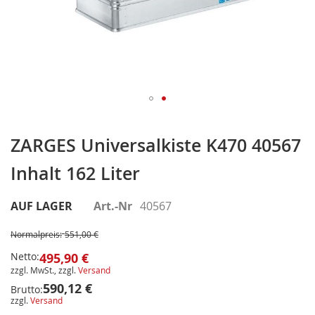
Zum
Anfang
ZARGES Universalkiste K470 40567
der
Inhalt 162 Liter
Bildergalerie
springen
AUF LAGER
Art.-Nr
40567
Normalpreis:
551,00 €
Netto:
495,90 €
zzgl. MwSt., zzgl.
Versand
590,12 €
Brutto:
zzgl.
Versand