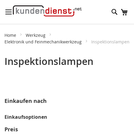
Direkt
Suche
M
zum
Inhalt
Home
Werkzeug
Elektronik und Feinmechanikwerkzeug
Inspektionslampen
Inspektionslampen
Einkaufen nach
Einkaufsoptionen
Preis