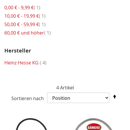
Artikel
0,00 €
-
9,99 €
1
Artikel
10,00 €
-
19,99 €
1
Artikel
50,00 €
-
59,99 €
1
Artikel
60,00 €
und höher
1
Hersteller
Artikel
Heinz Hesse KG
4
4
Artikel
In
Sortieren nach
abst
Reih