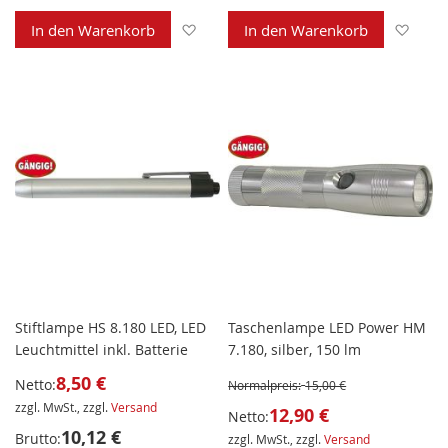
Zur Wunschliste hinzufügen
Zur 
In den Warenkorb
In den Warenkorb
Stiftlampe HS 8.180 LED, LED
Taschenlampe LED Power HM
Leuchtmittel inkl. Batterie
7.180, silber, 150 lm
8,50 €
Netto:
Normalpreis:
15,00 €
zzgl. MwSt., zzgl.
Versand
12,90 €
Netto:
10,12 €
Brutto:
zzgl. MwSt., zzgl.
Versand