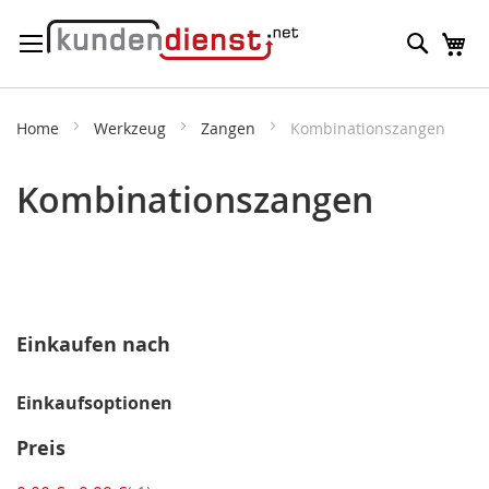
Direkt
Suche
M
zum
Inhalt
Home
Werkzeug
Zangen
Kombinationszangen
Kombinationszangen
Einkaufen nach
Einkaufsoptionen
Preis