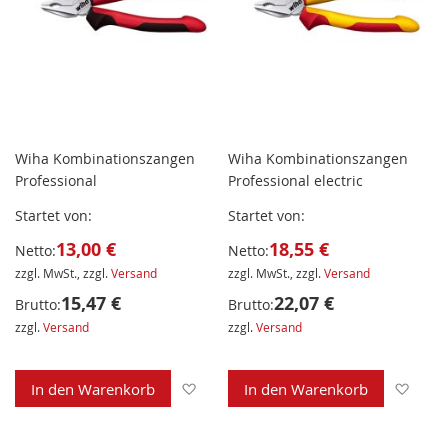
Wiha Kombinationszangen
Wiha Kombinationszangen
Professional
Professional electric
Startet von
Startet von
13,00 €
18,55 €
Netto:
Netto:
zzgl. MwSt., zzgl.
Versand
zzgl. MwSt., zzgl.
Versand
15,47 €
22,07 €
Brutto:
Brutto:
zzgl.
Versand
zzgl.
Versand
Zur Wunschliste hinzufügen
Zur 
In den Warenkorb
In den Warenkorb