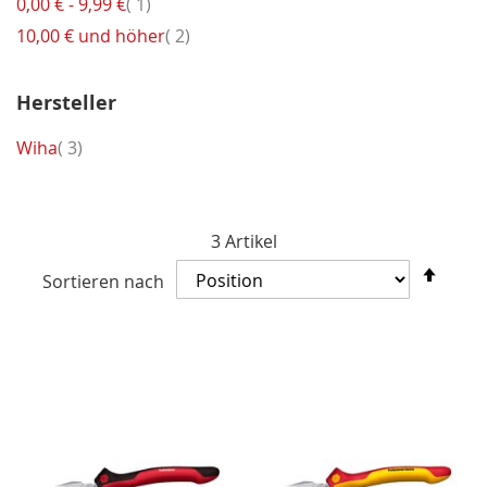
Artikel
0,00 €
-
9,99 €
1
Artikel
10,00 €
und höher
2
Hersteller
Artikel
Wiha
3
3
Artikel
In
Sortieren nach
abst
Reih